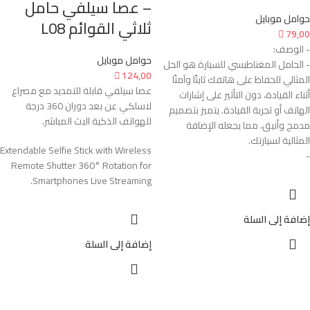
– عصا سيلفي حامل
حوامل موبايل
ثلاثي القوائم L08

79,00
- الوصف:
حوامل موبايل
- الحامل المغناطيسي للسيارة هو الحل

124,00
المثالي للحفاظ على هاتفك ثابتًا وآمنًا
عصا سيلفي قابلة للتمديد مع مصراع
أثناء القيادة، دون التأثير على إشارات
لاسلكي عن بعد دوران 360 درجة
الهاتف أو تجربة القيادة. يتميز بتصميم
للهواتف الذكية البث المباشر.
مدمج وأنيق، مما يجعله الإضافة
المثالية لسيارتك.
Extendable Selfie Stick with Wireless
-
Remote Shutter 360° Rotation for
Smartphones Live Streaming.
إضافة إلى السلة
إضافة إلى السلة