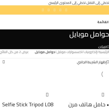
تخطي إلى التنقل
تخطي إلى المحتوى الرئيسي
القائمة
حوامل موبايل
الفئات
الرئيسية
/
إلكترونيات
/
اكسسوارات موبايل
/
حوامل موبايل
عرض ⁦2⁩ من كل النتائج
إظهار الشريط الجانبي
• حامل هاتف مرن
Selfie Stick Tripod L08