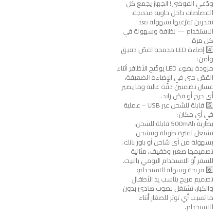
ودّعي الفوضى! الجهاز يجمع كل
القصاصات داخل حاوية مدمجة،
تقدرين تفرّغيها بسهولة بعد
الاستخدام — نظافة وسهولة في
كل مرة.
4️⃣ إضاءة LED مدمجة لقصّ دقيق
وآمن:
مزودة بضوء LED يوضّح الأظافر أثناء
القصّ حتى في الإضاءة الضعيفة،
عشان تضمنين دقّة عالية وما يصير
أي جرح أو قصّ زايد.
5️⃣ قابلة للشحن عبر USB – عملية
في أي مكان:
بطارية 500mAh قابلة للشحن،
تشتغل لفترة طويلة وتتشحن
بسهولة من أي شاحن أو باور بانك.
تصميمها صغير وخفيف، مثالية
للسفر أو الاستخدام اليومي بالبيت.
6️⃣ مريحة وسهلة الاستخدام:
تصميم مريح يناسب يد الأطفال
والكبار، تشتغل بصوت هادئ بدون
ما تسبب أي توتر للصغار أثناء
الاستخدام.