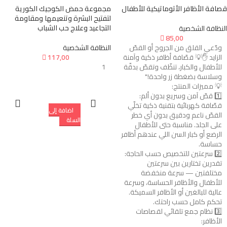
قصافة الأظافر الأتوماتيكية للأطفال
مجموعة حمض الكوجيك الكورية
لتفتيح البشرة وتنعيمها ومقاومة
التجاعيد وعلاج حب الشباب
النظافة الشخصية

85,00
ودّعي القلق من الجروح أو القصّ
النظافة الشخصية
الزايد ✋💡 قصّافة أظافر ذكية وآمنة
117,00

للأطفال والكبار، تنظّف وتقصّ بدقّة
1
وسلاسة بضغطة زر واحدة!"
💡 مميزات المنتج:
1️⃣ قصّ آمن وسريع بدون ألم:
قصّافة كهربائية بتقنية ذكية تخلّي
إضافة إلى
القصّ ناعم ودقيق بدون أي خطر
السلة
على الجلد. مناسبة حتى للأطفال
الرضع أو كبار السن اللي عندهم أظافر
حساسة.
2️⃣ سرعتين للتخصيص حسب الحاجة:
تقدرين تختارين بين سرعتين
مختلفتين — سرعة منخفضة
للأطفال والأظافر الحساسة، وسرعة
عالية للبالغين أو الأظافر السميكة.
تحكم كامل حسب راحتك.
3️⃣ نظام جمع تلقائي لقصاصات
الأظافر: