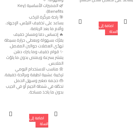
🌿 المميزات الأساسية (Key
Benefits):
🎯 راحة مركّزة للركب
يساعد على تخفيف التيبّس، الإجهاد،
إضافة إلى
وآلام ما بعد الرياضة.
السلة
🔥 إحساس دفا ومساج خفيف
يفرّك بسهولة ويعطي حرارة بسيطة
تهدّي العضلات حوالين المفصل.
✨ قوام خفيف وما يترك دهن
ينتشر بسرعة ويمتص بدون ما يلوّث
الملابس.
🌼 مناسب للاستخدام اليومي
تركيبة عشبية لطيفة وبرائحة خفيفة.
👜 حجمه صغير وسهل الحمل
تحطّه في شنطة الجيم أو في الجيب
بدون ما ياخذ مساحة.
إضافة إلى
السلة