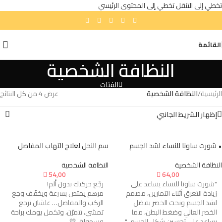
تخطي إلى التنقل
تخطي إلى المحتوى الرئيسي
القائمة
النظافة الشخصية
الفئات
الرئيسية
/
النظافة الشخصية
عرض ⁦4⁩ من كل النتائج
إظهار الشريط الجانبي
• شورت ساونا للنساء لشد الجسم
سم النحل لعلاج التهاب المفاصل
النظافة الشخصية
النظافة الشخصية

54,00

64,00
"شورت ساونا للنساء يساعد على
رجّع حركتك بدون ألم!
زيادة التعرق أثناء التمارين، مصمم
مرهم يمتص بسرعة ويخفّف وجع
لشد الجسم ونحت الخصر بفضل
الركب والمفاصل… علشان ترجع
الخصر العالي وضغط البطن، مما
تمشي، تتمرّن، وتكمل يومك براحة
يساعد على تحسين شكل الجسم. "
وسهولة. 💛