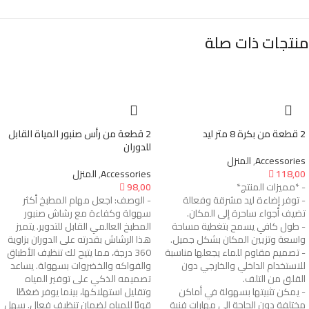
منتجات ذات صلة
2 قطعة من بكرة 8 متر ليد
2 قطعة من رأس صنبور المياة القابل
للدوران
Accessories
,
المنزل
118,00

Accessories
,
المنزل
- *مميزات المنتج*
98,00

- توفر إضاءة ليد مشرقة وفعالة
- الوصف: اجعل مهام المطبخ أكثر
تضيف أجواء ساحرة إلى المكان.
سهولة وكفاءة مع رشاش صنبور
- طول كافي يسمح بتغطية مساحة
المطبخ العالمي القابل للتدوير. يتميز
واسعة وتزيين المكان بشكل جميل.
هذا الرشاش بقدرته على الدوران بزاوية
- تصميم مقاوم للماء يجعلها مناسبة
360 درجة، مما يتيح لك تنظيف الأطباق
للاستخدام الداخلي والخارجي دون
والفواكه والخضروات بسهولة. يساعد
القلق من التلف.
تصميمه الذكي على توفير المياه
- يمكن تثبيتها بسهولة في أماكن
وتقليل استهلاكها، بينما يوفر ضغطًا
مختلفة دون الحاجة إلى مهارات فنية
قويًا للمياه لضمان تنظيف فعال. سهل