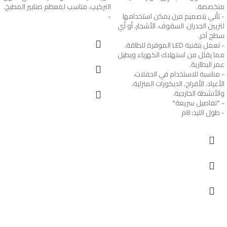
متخصصة.
التركيب، مناسب لمعظم صنابير المطبخ.
- تأتي بتصميم مرن يمكن استخدامها
-
لتزيين الجدران، السقوف، الأشجار، أو أي
سطح آخر.
- تعمل بتقنية LED الموفرة للطاقة،
مما يقلل من استهلاك الكهرباء ويطيل
عمر البطارية.
- مناسبة للاستخدام في الحفلات،
الأعياد، الأفراح، الديكورات المنزلية،
والأنشطة الخارجية.
- *تفاصيل سريعة*
- طول الليد: 8م