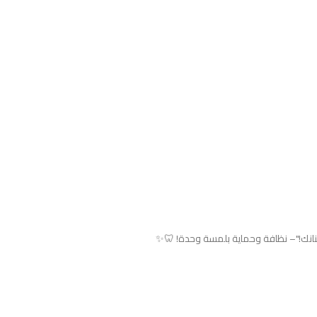
انك!"– نظافة وحماية بلمسة وحدة! 🦷✨