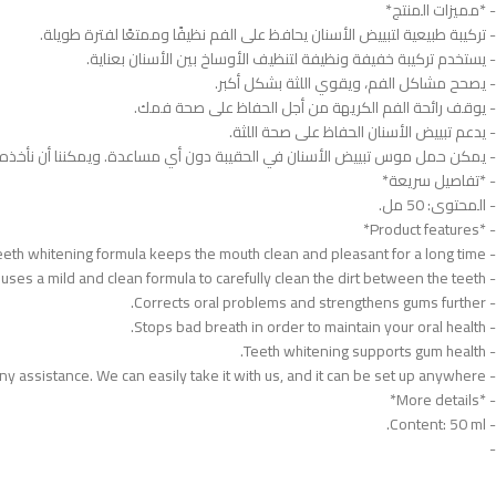
- *مميزات المنتج*
- تركيبة طبيعية لتبييض الأسنان يحافظ على الفم نظيفًا وممتعًا لفترة طويلة.
- يستخدم تركيبة خفيفة ونظيفة لتنظيف الأوساخ بين الأسنان بعناية.
- يصحح مشاكل الفم، ويقوي اللثة بشكل أكبر.
- يوقف رائحة الفم الكريهة من أجل الحفاظ على صحة فمك.
- يدعم تبييض الأسنان الحفاظ على صحة اللثة.
- يمكن حمل موس تبييض الأسنان في الحقيبة دون أي مساعدة. ويمكننا أن نأخذه
- *تفاصيل سريعة*
- المحتوى: 50 مل.
- *Product features*
- Natural teeth whitening formula keeps the mouth clean and pleasant for a long time.
- It uses a mild and clean formula to carefully clean the dirt between the teeth.
- Corrects oral problems and strengthens gums further.
- Stops bad breath in order to maintain your oral health.
- Teeth whitening supports gum health.
- The teeth whitening mousse can be carried in the bag without any assistance. We can easily take it with us, and it can be set up anywhere.
- *More details*
- Content: 50 ml.
-