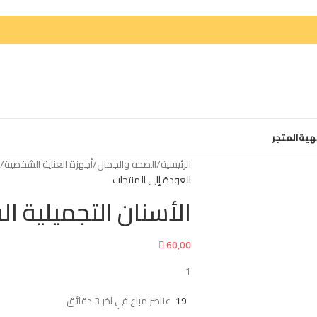
هية
المتجر
الرئيسية
/
الصحه والجمال
/
أجهزة العناية الشخصية
/
م
العودة إلى المنتجات
الأسنان التجميلية ال

60,00
1
19
عناصر مباع في آخر 3 دقائق