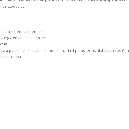
nc natoque dui.
lum parturient suspendisse.
iscing a vestibulum hendre.
ctus.
 a a purus lectus faucibus lobortis tincidunt purus lectus nisl class eros.
 ut volutpat.