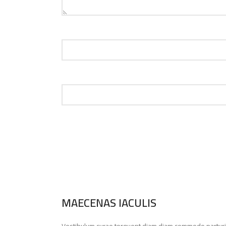
MAECENAS IACULIS
Vestibulum curae torquent diam diam commodo parturien