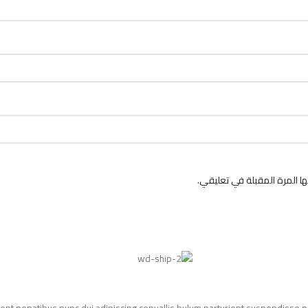
 المرة المقبلة في تعليقي.
t penatibus nunc dui adipiscing convallis bulum parturient suspendisse par