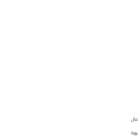
مال
هية