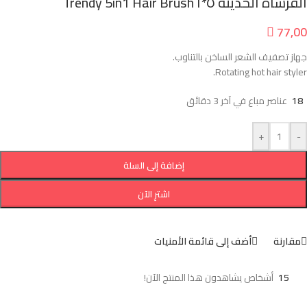
الفرشاة الحديثة ٥*١ Trendy 5in1 Hair Brush

77,00
جهاز تصفيف الشعر الساخن بالتناوب.
Rotating hot hair styler.
18
عناصر مباع في آخر 3 دقائق
+
-
إضافة إلى السلة
اشترِ الآن
مقارنة
أضف إلى قائمة الأمنيات
15
أشخاص يشاهدون هذا المنتج الآن!