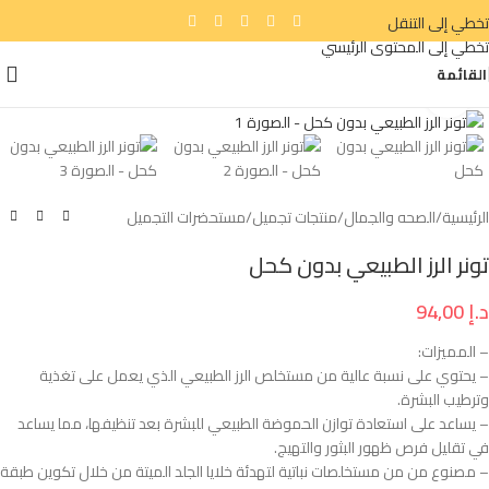
تخطي إلى التنقل
تخطي إلى المحتوى الرئيسي
القائمة
انقر للتكبير
الرئيسية
/
الصحه والجمال
/
منتجات تجميل
/
مستحضرات التجميل
تونر الرز الطبيعي بدون كحل
د.إ
94,00
– المميزات:
– يحتوي على نسبة عالية من مستخلص الرز الطبيعي الذي يعمل على تغذية
وترطيب البشرة.
– يساعد على استعادة توازن الحموضة الطبيعي للبشرة بعد تنظيفها، مما يساعد
في تقليل فرص ظهور البثور والتهيج.
– مصنوع من من مستخلصات نباتية لتهدئة خلايا الجلد الميتة من خلال تكوين طبقة