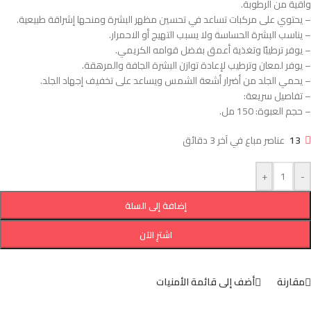
واقية من الرطوبة.
– يحتوي على مركبات تساعد في تحسين مظهر البشرة ومنحها إشراقة طبيعية.
– يناسب البشرة الحساسة ولا يسبب التهيج أو الاحمرار.
– يوفر ترطيبًا وتغذية أعمق بفضل قوامه الكريمي.
– يوفر لمعان وترطيب لإعادة توازن البشرة الجافة والمرهقة.
– يحمي الجلد من أضرار أشعة الشمس ويساعد على تخفيف إجهاد الجلد.
– تفاصيل سريعة:
– حجم العبوة: 150 مل.
13
عناصر مباع في آخر 3 دقائق
+
-
إضافة إلى السلة
اشترِ الآن
مقارنة
أضف إلى قائمة الأمنيات