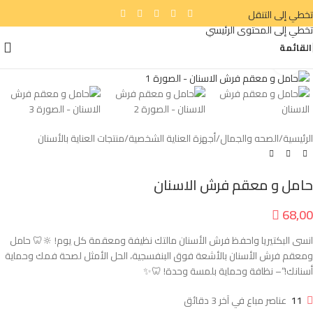
تخطي إلى التنقل
تخطي إلى المحتوى الرئيسي
القائمة
انقر للتكبير
الرئيسية
/
الصحه والجمال
/
أجهزة العناية الشخصية
/
منتجات العناية بالأسنان
حامل و معقم فرش الاسنان

68,00
انسى البكتيريا واحفظ فرش الأسنان مالتك نظيفة ومعقمة كل يوم! 🔆🦷 حامل
ومعقم فرش الأسنان بالأشعة فوق البنفسجية، الحل الأمثل لصحة فمك وحماية
أسنانك!”– نظافة وحماية بلمسة وحدة! 🦷✨
11
عناصر مباع في آخر 3 دقائق