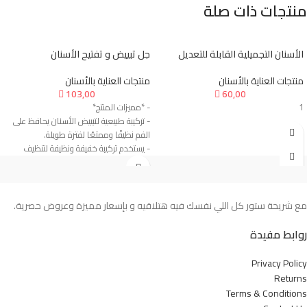
منتجات ذات صلة
الأسنان التجميلية القابلة للتعديل
جل تبييض و تفتيح الأسنان
منتجات العناية بالأسنان
منتجات العناية بالأسنان

103,00

60,00
1
- *مميزات المنتج*
- تركيبة طبيعية لتبييض الأسنان يحافظ على
الفم نظيفًا وممتعًا لفترة طويلة.
- يستخدم تركيبة خفيفة ونظيفة لتنظيف
الأوساخ بين الأسنان بعناية.
- يصحح مشاكل الفم، ويقوي اللثة بشكل
أكبر.
- يوقف رائحة الفم الكريهة من أجل الحفاظ
مع شريحة ستور كل اللي نفسك فيه هتلاقيه و بإسعار مميزة وعروض حصرية.
على صحة فمك.
- يدعم تبييض الأسنان الحفاظ على صحة اللثة.
روابط مفيدة
- يمكن حمل موس تبييض الأسنان في
الحقيبة دون أي مساعدة. ويمكننا أن نأخذه
Privacy Policy
معنا بسهولة، ويمكن إعداده في أي مكان.
Returns
- *تفاصيل سريعة*
Terms & Conditions
- المحتوى: 50 مل.