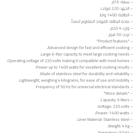
– سعة: 6 لتر.
– الجهد: 220 فولت.
– الطاقة: 1400 واط.
– مادة البطانة: الفولاذ المقاوم للصدأ.
– وزن: 4 كجم.
– تردد: 50 هرتز.
– *Product features*
– Advanced design for fast and efficient cooking.
– Large 6-liter capacity to meet large cooking needs.
– Operating voltage of 220 volts making it compatible with most homes.
– Power up to 1400 watts for excellent cooking results.
– Made of stainless steel for durability and reliability.
– Lightweight, weighing 4 kilograms, for ease of use and mobility.
– Frequency of 50 Hz for universal electrical standards.
– *More details*
– Capacity: 6 liters.
– Voltage: 220 volts.
– Power: 1400 watts.
– Liner Material: Stainless steel.
– Weight: 4 kg.
– Frequency: 50 Hz.