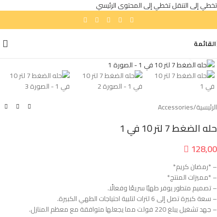
تخطي إلى التنقل
تخطي إلى المحتوى الرئيسي
القائمة
انقر للتكبير
الرئيسية
/
Accessories
حله الضغط 7 لتر 10 في 1

128,00
– *رمضان كريم*
– *مميزات المنتج*
– تصميم متطور يوفر طهيًا سريعًا وفعالًا.
– سعة كبيرة تصل إلى 6 لترات لتلبية احتياجات الطهي الكبيرة.
– جهد تشغيل يبلغ 220 فولت مما يجعلها متوافقة مع معظم المنازل.