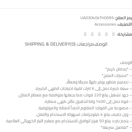
رمز المنتج:
UA030404TH0099
التصنيف:
Accessories
مشاركة:
الوصف
مراجعات (0)
SHIPPING & DELIVERY
الوصف
– *رمضان كريم*
– *مميزات المنتج*
– تصميم متطور يوفر طهيًا سريعًا وفعالًا.
– سعة كبيرة تصل إلى 6 لترات لتلبية احتياجات الطهي الكبيرة.
– جهد تشغيل يبلغ 220 فولت مما يجعلها متوافقة مع معظم المنازل.
– قوة تصل إلى 1400 واط لتحقيق نتائج طهي ممتازة.
– مصنوعة من الفولاذ المقاوم للصدأ للمتانة والموثوقية.
– وزن خفيف يبلغ 4 كيلوجرامات لسهولة الاستخدام والتنقل.
– يتميز بتردد يبلغ 50 هرتز لتوافق الاستخدام مع معايير التيار الكهربائي العالمية.
– *تفاصيل سريعة*