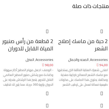
منتجات ذات صلة
2 حبة من ماسك إصلاح
2 قطعة من رأس صنبور
الشعر
المياة القابل للدوران
Accessories
,
الصحه والجمال
Accessories
,
المنزل

98,00

94,00
امنحي شعرك العناية الفائقة التي يستحقها
- الوصف: اجعل مهام المطبخ أكثر سهولة
مع ماسك الشعر المعالج بتركيبة مغذية
وكفاءة مع رشاش صنبور المطبخ العالمي
ومكثفة. يحتوي هذا الماسك على مكونات
القابل للتدوير. يتميز هذا الرشاش بقدرته على
طبيعية فعالة تعمل على ترطيب الشعر
الدوران بزاوية 360 درجة، مما يتيح لك تنظيف
بعمق، تقوية جذوره، وتنعيمه من الجذور حتى
الأطباق والفواكه والخضروات بسهولة.
الأطراف. بفضل تركيبته الغنية، يساعد على
يساعد تصميمه الذكي على توفير المياه
تقليل التكسر ويمنح شعرك لمعانًا صحيًا
وتقليل استهلاكها، بينما يوفر ضغطًا قويًا
وملمسًا حريريًا.
للمياه لضمان تنظيف فعال. سهل التركيب،
مناسب لمعظم صنابير المطبخ.