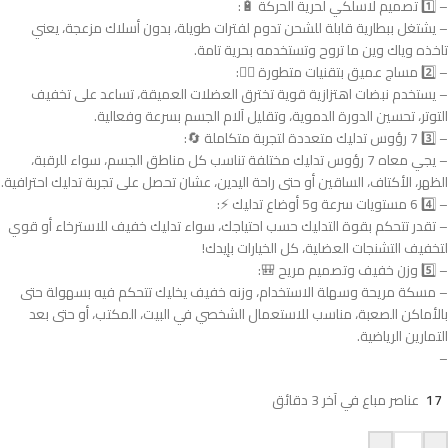
– 1️⃣ تصميم لاسلكي لحرية الحركة 🔋:
– يشتغل ببطارية قابلة للشحن تدوم لفترات طويلة، بدون أسلاك مزعجة، يعني
تاخذه وياك وين ما تروح وتستخدمه بحرية تامة.
– 2️⃣ مساج عميق بتقنيات متطورة 💆‍♀️:
– يستخدم نبضات اهتزازية قوية تخترق العضلات العميقة، تساعد على تخفيف
التوتر، تحسين الدورة الدموية، وتقليل آلام الجسم بسرعة وفعالية.
– 3️⃣ 7 رؤوس تدليك متعددة لتجربة متكاملة 🔄:
– يجي معاه 7 رؤوس تدليك مختلفة تناسب كل مناطق الجسم، سواء للرقبة،
الظهر، الأكتاف، الساقين أو حتى راحة اليدين، عشان تحصل على تجربة تدليك احترافية.
– 4️⃣ 6 مستويات سرعة و5 أوضاع تدليك ⚡:
– تقدر تتحكم بقوة التدليك حسب احتياجك، سواء تدليك خفيف للاسترخاء أو قوي
لتخفيف التشنجات العضلية، كل الخيارات بإيدك!
– 5️⃣ وزن خفيف وتصميم مريح 🎒:
– مسكة مريحة وسهلة الاستخدام، وزنه خفيف يخليك تتحكم فيه بسهولة حتى
بالأماكن الصعبة، مناسب للاستعمال الشخصي في البيت، المكتب، أو حتى بعد
التمارين الرياضية.
–
17
عناصر مباع في آخر 3 دقائق