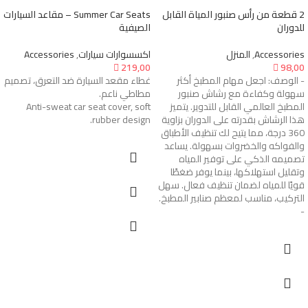
2 قطعة من رأس صنبور المياة القابل
Summer Car Seats – مقاعد السيارات
للدوران
الصيفية
Accessories
,
المنزل
اكسسوارات سيارات
,
Accessories

219,00

98,00
- الوصف: اجعل مهام المطبخ أكثر
غطاء مقعد السيارة ضد التعرق، تصميم
سهولة وكفاءة مع رشاش صنبور
مطاطي ناعم.
المطبخ العالمي القابل للتدوير. يتميز
Anti-sweat car seat cover, soft
هذا الرشاش بقدرته على الدوران بزاوية
rubber design.
360 درجة، مما يتيح لك تنظيف الأطباق
والفواكه والخضروات بسهولة. يساعد
تصميمه الذكي على توفير المياه
وتقليل استهلاكها، بينما يوفر ضغطًا
قويًا للمياه لضمان تنظيف فعال. سهل
التركيب، مناسب لمعظم صنابير المطبخ.
-