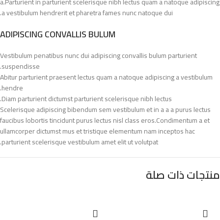
a.Parturient in parturient scelerisque nibh lectus quam a natoque adipiscing
a vestibulum hendrerit et pharetra fames nunc natoque dui.
ADIPISCING CONVALLIS BULUM
Vestibulum penatibus nunc dui adipiscing convallis bulum parturient
suspendisse.
Abitur parturient praesent lectus quam a natoque adipiscing a vestibulum
hendre.
Diam parturient dictumst parturient scelerisque nibh lectus.
Scelerisque adipiscing bibendum sem vestibulum et in a a a purus lectus
faucibus lobortis tincidunt purus lectus nisl class eros.Condimentum a et
ullamcorper dictumst mus et tristique elementum nam inceptos hac
parturient scelerisque vestibulum amet elit ut volutpat.
منتجات ذات صلة