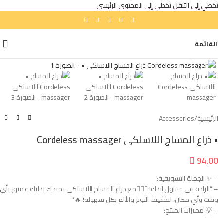
تخطي إلى التنقل
تخطي إلى المحتوى الرئيسي
القائمة
انقر للتكبير
الرئيسية
/
Accessories
• ذراع المساج اللاسلكى Cordeless massager

94,00
– ✨ الجملة التسويقية:
– “الراحة في متناول إيدك! 💆‍♂️✨مع ذراع المساج اللاسلكي يمنحك تدليك عميق بأي
وقت وأي مكان، لتخفيف التوتر والألم بكل سهولة! 🔥”
– 💡 مميزات المنتج: