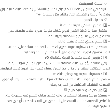
– ✨ الجملة التسويقية:
– “الراحة في متناول إيدك! 💆‍♂️✨مع ذراع المساج اللاسلكي يمنحك تدليك عميق بأي
وقت وأي مكان، لتخفيف التوتر والألم بكل سهولة! 🔥”
– 💡 مميزات المنتج:
– 1️⃣ تصميم لاسلكي لحرية الحركة 🔋:
– يشتغل ببطارية قابلة للشحن تدوم لفترات طويلة، بدون أسلاك مزعجة، يعني
تاخذه وياك وين ما تروح وتستخدمه بحرية تامة.
– 2️⃣ مساج عميق بتقنيات متطورة 💆‍♀️:
– يستخدم نبضات اهتزازية قوية تخترق العضلات العميقة، تساعد على تخفيف
التوتر، تحسين الدورة الدموية، وتقليل آلام الجسم بسرعة وفعالية.
– 3️⃣ 7 رؤوس تدليك متعددة لتجربة متكاملة 🔄:
– يجي معاه 7 رؤوس تدليك مختلفة تناسب كل مناطق الجسم، سواء للرقبة،
الظهر، الأكتاف، الساقين أو حتى راحة اليدين، عشان تحصل على تجربة تدليك احترافية.
– 4️⃣ 6 مستويات سرعة و5 أوضاع تدليك ⚡:
– تقدر تتحكم بقوة التدليك حسب احتياجك، سواء تدليك خفيف للاسترخاء أو قوي
لتخفيف التشنجات العضلية، كل الخيارات بإيدك!
– 5️⃣ وزن خفيف وتصميم مريح 🎒:
– مسكة مريحة وسهلة الاستخدام، وزنه خفيف يخليك تتحكم فيه بسهولة حتى
بالأماكن الصعبة، مناسب للاستعمال الشخصي في البيت، المكتب، أو حتى بعد
التمارين الرياضية.