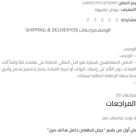
رمز المنتج:
UA050701QY0099
التصنيف:
عروض ترفيهية
مشاركة:
الوصف
مراجعات (0)
SHIPPING & DELIVERY
الوصف
– الوصف:
– الحامل المغناطيسي للسيارة هو الحل المثالي للحفاظ على هاتفك ثابتًا وآمنًا أثناء
القيادة، دون التأثير على إشارات الهاتف أو تجربة القيادة. يتميز بتصميم مدمج وأنيق،
مما يجعله الإضافة المثالية لسيارتك.
–
مراجعات (0)
المراجعات
لا توجد مراجعات بعد.
كن أول من يقيم “عرض قطعتين حامل هاتف مرن”