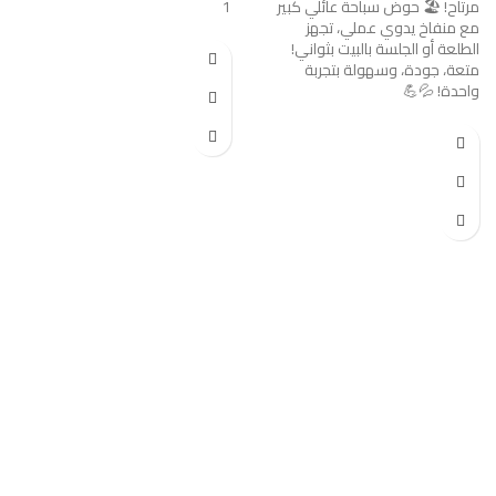
مرتاح! 🏖️ حوض سباحة عائلي كبير
1
مع منفاخ يدوي عملي، تجهز
الطلعة أو الجلسة بالبيت بثواني!
متعة، جودة، وسهولة بتجربة
واحدة! 💦💪