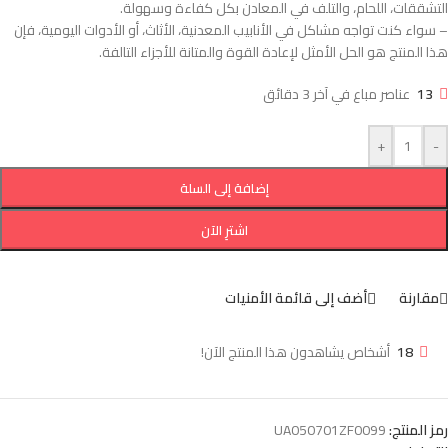
التشققات، اللحام، والتلف في المعادن بكل كفاءة وسهولة.
– سواء كنت تواجه مشاكل في الأنابيب المعدنية، الأثاث، أو الأدوات اليومية، فإن
هذا المنتج هو الحل الأمثل لإعادة القوة والمتانة للأجزاء التالفة.
13
عناصر مباع في آخر 3 دقائق
+
-
إضافة إلى السلة
اشترِ الآن
مقارنة
أضف إلى قائمة الأمنيات
18
أشخاص يشاهدون هذا المنتج الآن!
رمز المنتج:
UA050701ZF0099