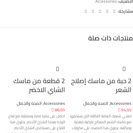
التصنيف:
Accessories
مشاركة:
منتجات ذات صلة
2 حبة من ماسك إصلاح
2 قطعة من ماسك
الشعر
الشاي الاخضر
Accessories
,
الصحه والجمال
Accessories
,
الصحه والجمال

88,00

94,00
امنحي شعرك العناية الفائقة التي يستحقها
احصل على بشرة نضرة ومشرقة مع قناع
مع ماسك الشعر المعالج بتركيبة مغذية
الوجه بعصا الشاي الأخضر. يحتوي هذا
ومكثفة. يحتوي هذا الماسك على مكونات
القناع على مستخلص الشاي الأخضر