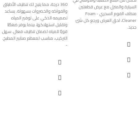
360 درجة، مما يتيح لك تنظيف الأطباق
السيارة والمنزل مع عرض قطعتين
والفواكه والخضروات بسهولة. يساعد
منظف الفوم السحري - Foam
تصميمه الذكي على توفير المياه
Cleaner، لحق العرض ورجع كل شئ
وتقليل استهلاكها، بينما يوفر ضغطًا
جديد.
قويًا للمياه لضمان تنظيف فعال. سهل
التركيب، مناسب لمعظم صنابير المطبخ.
-