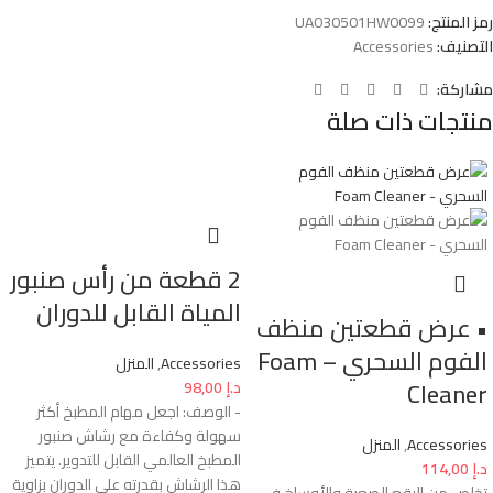
رمز المنتج:
UA030501HW0099
التصنيف:
Accessories
مشاركة:
منتجات ذات صلة
2 قطعة من رأس صنبور
المياة القابل للدوران
• عرض قطعتين منظف
الفوم السحري – Foam
Accessories
,
المنزل
Cleaner
د.إ
98,00
- الوصف: اجعل مهام المطبخ أكثر
سهولة وكفاءة مع رشاش صنبور
Accessories
,
المنزل
المطبخ العالمي القابل للتدوير. يتميز
د.إ
114,00
هذا الرشاش بقدرته على الدوران بزاوية
تخلص من البقع الصعبة والأوساخ في