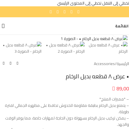
تخطي إلى التنقل
تخطي إلى المحتوى الرئيسي
القائمة
انقر للتكبير
الرئيسية
/
Accessories
• عرض ٨ قطعه بديل الرخام

89,00
– *مميزات المنتج*
– يتمتع بديل الرخام بطبقة مقاومة للخدوش تحافظ على مظهره الجمالي لفترة
طويلة.
– يمكن تركيب بديل الرخام بسهولة دون الحاجة لمهارات خاصة، مما يوفر الوقت
والجهد.