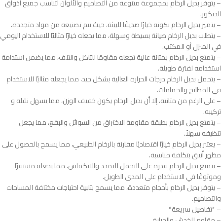
– يتوفر بديل الرخام بمجموعة متنوعة من التصاميم والألوان لتناسب جميع أذواق
الديكور.
– يتميز بديل الرخام بكونه خيارًا صديقًا للبيئة، حيث يتم تصنيعه من مواد متجددة.
– يتطلب بديل الرخام صيانة بسيطة وسهلة، مما يجعله خيارًا مثاليًا للاستخدام اليومي
في المنزل أو المكتب.
– يتمتع بديل الرخام بمتانة عالية تجعله مقاومًا للتآكل والتلف، مما يضمن استدامة
استخدامه لفترة طويلة.
– يتحمل بديل الرخام درجات الحرارة العالية بشكل جيد، مما يجعله مثاليًا للاستخدام
في المطابخ والحمامات.
– على الرغم من متانته، إلا أن بديل الرخام يكون خفيف الوزن، مما يسهل نقله و
تركيبه.
– يتمتع بديل الرخام بطبقة مقاومة الاختراق من السوائل والبقع، مما يجعل
تنظيفه سهلاً.
– يعتبر بديل الرخام خيارًا اقتصاديًا مقارنة بالرخام الطبيعي، مما يسمح بالحصول على
مظهر أنيق بتكلفة مناسبة.
– يتمتع بديل الرخام قدرة على التحمل للتمدد والانكماش، مما يجعله مستقرًا
وموثوقًا في الاستخدام على المدى الطويل.
– يتوفر بديل الرخام بأحجام متعددة، مما يسمح بتلبية احتياجات مختلفة المساحات
والتصاميم.
– *تفاصيل سريعة*
– مقاوم للخدش والحرارة.