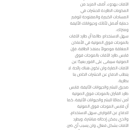
الآفات بهدوء. أضف المزيد من
المكونات الطاردة للحشرات في
المساحات الكبيرة والمفتوحة لتوفير
حماية أفضل لأثاثك وحيواناتك الأليفة
ومنزلك.
سهل الاستخدام: طالما أن طارد الآفات
بالموجات فوق الصوتية في الأماكن
المغلقة موصولاً بمنفذ الطاقة، فإن
قابس طارد الآفات بالموجات فوق
الصوتية سيبقى على الفور بعيدًا عن
الآفات الضارة ولن تكون هناك رائحة. لا
يتطلب الدفاع عن الحشرات الخاص بنا
بطارية.
صديق للبشر والحيوانات الأليفة: قابس
طارد الفئران بالموجات فوق الصوتية
آمن تمامًا للبشر والحيوانات الأليفة، كما
أن قابس الموجات فوق الصوتية
للدفاع عن القوارض سهل الاستخدام،
والذي يمكن إدخاله مباشرة، ويطرد
الآفات بشكل فعال، ولن يسبب أي ضرر.