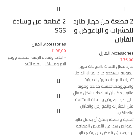
2 قطعة من جهاز طارد
2 قطعة من وسادة
للحشرات و الباعوض و
SGS
الفئران
Accessories
,
المنزل

98,00
Accessories
,
المنزل
- اطلب وسادة الرقبة القطنية وودع

76,00
الام ومشاكل الرقبة للأبد
طارد فعال للآفات بالموجات فوق
الصوتية: يستخدم طارد الفئران الداخلي
تقنيات الموجات فوق الصوتية
والكهرومغناطيسية جديدة وقوية،
والتي يمكن أن تساعدك بشكل فعال
على طرد البعوض والآفات المختلفة
مثل الحشرات والقوارض والفئران
والعناكب.
تغطية واسعة: يمكن أن يعمل طارد
القوارض هذا في الأماكن المغلقة
بهدوء، حتى تتمكن من وضع طارد