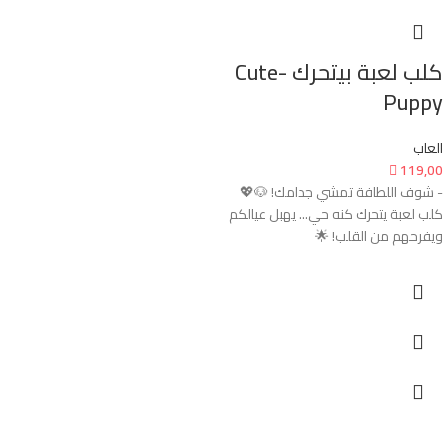
كلب لعبة بيتحرك -Cute
Puppy
العاب

119,00
- شوف اللطافة تمشي جدامك! 🐶💖
كلب لعبة يتحرك كنه حي... يهبل عيالكم
ويفرحهم من القلب! 🌟