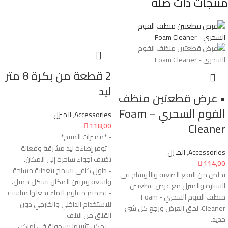
منتجات ذات صلة
2 قطعة من بكرة 8 متر
ليد
• عرض قطعتين منظف
الفوم السحري – Foam
Accessories
,
المنزل
Cleaner

118,00
- *مميزات المنتج*
- توفر إضاءة ليد مشرقة وفعالة
Accessories
,
المنزل
تضيف أجواء ساحرة إلى المكان.

114,00
- طول كافي يسمح بتغطية مساحة
تخلص من البقع الصعبة والأوساخ في
واسعة وتزيين المكان بشكل جميل.
السيارة والمنزل مع عرض قطعتين
- تصميم مقاوم للماء يجعلها مناسبة
منظف الفوم السحري - Foam
للاستخدام الداخلي والخارجي دون
Cleaner، لحق العرض ورجع كل شئ
القلق من التلف.
جديد.
- يمكن تثبيتها بسهولة في أماكن