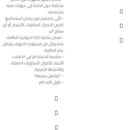
مختلفة دون الحاجة إلى مهارات فنية
متخصصة.
- تأتي بتصميم مرن يمكن استخدامها
لتزيين الجدران، السقوف، الأشجار، أو أي
سطح آخر.
- تعمل بتقنية LED الموفرة للطاقة،
مما يقلل من استهلاك الكهرباء ويطيل
عمر البطارية.
- مناسبة للاستخدام في الحفلات،
الأعياد، الأفراح، الديكورات المنزلية،
والأنشطة الخارجية.
- *تفاصيل سريعة*
- طول الليد: 8م