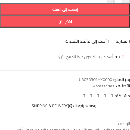
إضافة إلى السلة
اشترِ الآن
مقارنة
أضف إلى قائمة الأمنيات
18
أشخاص يشاهدون هذا المنتج الآن!
رمز المنتج:
UA050301HX0000
التصنيف:
Accessories
مشاركة:
الوصف
مراجعات (0)
SHIPPING & DELIVERY
الوصف
💫 لابوبو ميدالية – النسخة الثانية Labubu V2 جودة عالية وسعر ولا أروع!