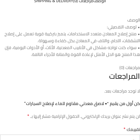
الوصف
مراجعات (0)
SHIPPING & DELIVERY
الوصف
• لوصف التفصيلي:
• منتج إصلاح المعادن متعدد الاستخدامات، يتميز بتركيبة قوية تعمل على إصلاح
التشققات، اللحام، والتلف في المعادن بكل كفاءة وسهولة.
• سواء كنت تواجه مشاكل في الأنابيب المعدنية، الأثاث، أو الأدوات اليومية، فإن
هذا المنتج هو الحل الأمثل لإعادة القوة والمتانة للأجزاء التالفة.
مراجعات (0)
المراجعات
لا توجد مراجعات بعد.
كن أول من يقيم “• لاصق معدني مقاوم للماء لإصلاح السيارات”
*
لن يتم نشر عنوان بريدك الإلكتروني.
الحقول الإلزامية مشار إليها بـ
*
تقييمك