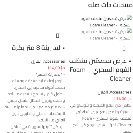
منتجات ذات صلة
• ليد زينة 8 متر بكرة
• عرض قطعتين منظف
Accessories
,
المنزل
الفوم السحري – Foam
د.إ
114,00
- *مميزات المنتج*
Cleaner
- توفر إضاءة ليد مشرقة وفعالة
تضيف أجواء ساحرة إلى المكان.
Accessories
,
المنزل
- طول كافي يسمح بتغطية مساحة
د.إ
114,00
واسعة وتزيين المكان بشكل جميل.
تخلص من البقع الصعبة والأوساخ في
- تصميم مقاوم للماء يجعلها مناسبة
السيارة والمنزل مع عرض قطعتين
للاستخدام الداخلي والخارجي دون
منظف الفوم السحري - Foam
القلق من التلف.
Cleaner، لحق العرض ورجع كل شئ
- يمكن تثبيتها بسهولة في أماكن
جديد.
مختلفة دون الحاجة إلى مهارات فنية