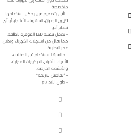
متخصصة.
- تأتي بتصميم مرن يمكن استخدامها
لتزيين الجدران، السقوف، الأشجار، أو أي
سطح آخر.
- تعمل بتقنية LED الموفرة للطاقة،
مما يقلل من استهلاك الكهرباء ويطيل
عمر البطارية.
- مناسبة للاستخدام في الحفلات،
الأعياد، الأفراح، الديكورات المنزلية،
والأنشطة الخارجية.
- *تفاصيل سريعة*
- طول الليد: 8م