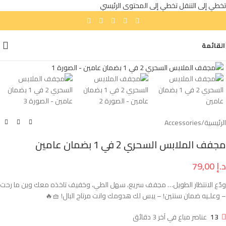
تخطي إلى التنقل
تخطي إلى المحتوى الرئيسي
القائمة
انقر للتكبير
الرئيسية
/
Accessories
مجفف الملابس السحري 2 في 1 بضمان عامين
د.إ
79,00
ودّع الانتظار الطويل… مجفف سريع، سهل الطي، وخفيف تاخذه معك وين ما رحت
– وعلـيه ضمان سنتين! – يبس لك هدومك وانت مرتاح البال! 🧺🔥
13
عناصر مباع في آخر 3 دقائق