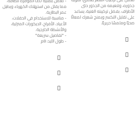
- تعمل بتقنية LED الموفرة للطاقة،
جذوره، وتنعيمه من الجذور حتى
مما يقلل من استهلاك الكهرباء ويطيل
الأطراف. بفضل تركيبته الغنية، يساعد
عمر البطارية.
على تقليل التكسر ويمنح شعرك لمعانًا
- مناسبة للاستخدام في الحفلات،
صحيًا وملمسًا حريريًا.
الأعياد، الأفراح، الديكورات المنزلية،
والأنشطة الخارجية.
- *تفاصيل سريعة*
- طول الليد: 8م