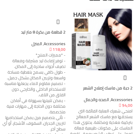
2 قطعة من بكرة 8 متر ليد
Accessories
,
المنزل

118,00
- *مميزات المنتج*
- توفر إضاءة ليد مشرقة وفعالة
تضيف أجواء ساحرة إلى المكان.
- طول كافي يسمح بتغطية مساحة
واسعة وتزيين المكان بشكل جميل.
- تصميم مقاوم للماء يجعلها مناسبة
2 حبة من ماسك إصلاح الشعر
للاستخدام الداخلي والخارجي دون
القلق من التلف.
Accessories
,
الصحه والجمال
- يمكن تثبيتها بسهولة في أماكن

94,00
مختلفة دون الحاجة إلى مهارات فنية
امنحي شعرك العناية الفائقة التي
متخصصة.
يستحقها مع ماسك الشعر المعالج
- تأتي بتصميم مرن يمكن استخدامها
بتركيبة مغذية ومكثفة. يحتوي هذا
لتزيين الجدران، السقوف، الأشجار، أو أي
الماسك على مكونات طبيعية فعالة
سطح آخر.
تعمل على ترطيب الشعر بعمق، تقوية