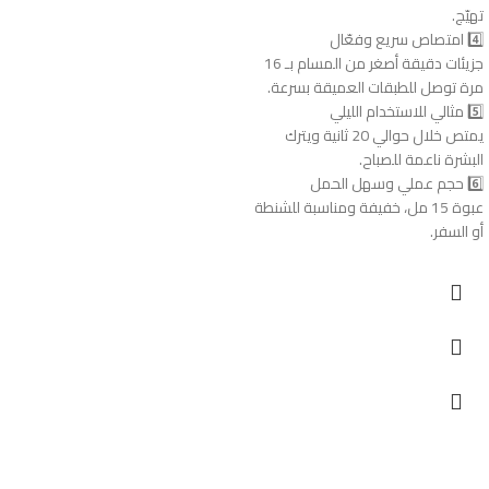
تهيّج.
4️⃣ امتصاص سريع وفعّال
جزيئات دقيقة أصغر من المسام بـ 16
مرة توصل للطبقات العميقة بسرعة.
5️⃣ مثالي للاستخدام الليلي
يمتص خلال حوالي 20 ثانية ويترك
البشرة ناعمة للصباح.
6️⃣ حجم عملي وسهل الحمل
عبوة 15 مل، خفيفة ومناسبة للشنطة
أو السفر.