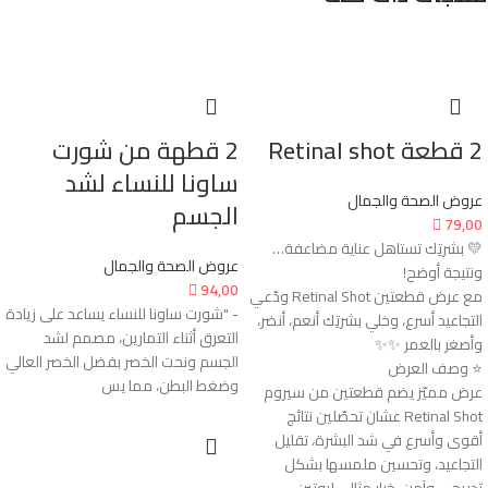
2 قطعة Retinal shot
2 قطهة من شورت
ساونا للنساء لشد
عروض الصحة والجمال
الجسم

79,00
💛 بشرتِك تستاهل عناية مضاعفة…
عروض الصحة والجمال
ونتيجة أوضح!

94,00
مع عرض قطعتين Retinal Shot ودّعي
- "شورت ساونا للنساء يساعد على زيادة
التجاعيد أسرع، وخلي بشرتِك أنعم، أنضر،
التعرق أثناء التمارين، مصمم لشد
وأصغر بالعمر ✨✨
الجسم ونحت الخصر بفضل الخصر العالي
⭐ وصف العرض
وضغط البطن، مما يس
عرض مميّز يضم قطعتين من سيروم
Retinal Shot عشان تحصّلين نتائج
أقوى وأسرع في شد البشرة، تقليل
التجاعيد، وتحسين ملمسها بشكل
تدريجي وآمن. خيار مثالي لروتين