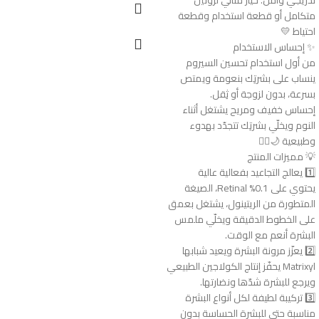
متكامل أو قطعة استخدام وقطعة
احتياط 💛
✨ إحساس الاستخدام
من أول استخدام تحسين السيروم
ينساب على بشرتِك بنعومة ويمتص
بسرعة، بدون لزوجة أو ثِقل.
إحساس خفيف ومريح يشتغل أثناء
النوم ويخلّي بشرتِك تتجدّد بهدوء
وطبيعية 🌙💆‍♀️
💡 مميزات المنتج
1️⃣ يعالج التجاعيد بفعالية عالية
يحتوي على 0.1% Retinal، الصيغة
المتطورة من الريتينول، يشتغل بعمق
على الخطوط الدقيقة ويخلّي ملمس
البشرة أنعم مع الوقت.
2️⃣ يعزّز مرونة البشرة ويعيد شبابها
Matrixyl يحفّز إنتاج الكولاجين الطبيعي
ويرجع للبشرة شدّها ونضارتها.
3️⃣ تركيبة لطيفة لكل أنواع البشرة
مناسبة حتى للبشرة الحساسة بدون