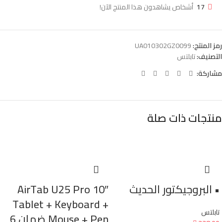
17
أشخاص يشاهدون هذا المنتج الآن!
رمز المنتج:
UA010302GZ0099
التصنيف:
تابلتس
مشاركة:
منتجات ذات صلة
• البروجيكتور الحديث
AirTab U25 Pro 10″
Tablet + Keyboard +
تابلتس
Mouse + Pen ضمان 6