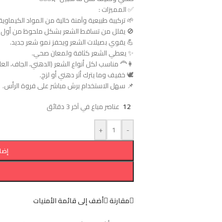
✅ المميزات :
بة طبيعية وآمنة خالية من المواد الكيماوية القوية.
ط الشعر بشكل ملحوظ من أول أسابيع الاستخدام.
💪 يقوي بصيلات الشعر ويحفز نمو شعر جديد.
✨ يعطي الشعر كثافة ولمعان صحي.
 مناسب لكل أنواع الشعر (الدهني، الجاف، العادي).
🕊️ خفيف وما يترك أثر دهني أو لزج.
📌 سهل الاستخدام برش مباشر على فروة الرأس.
عناصر مباع في آخر 3 دقائق
12
+
-
سلة
أضف إلى قائمة الأمنيات
مقارنة