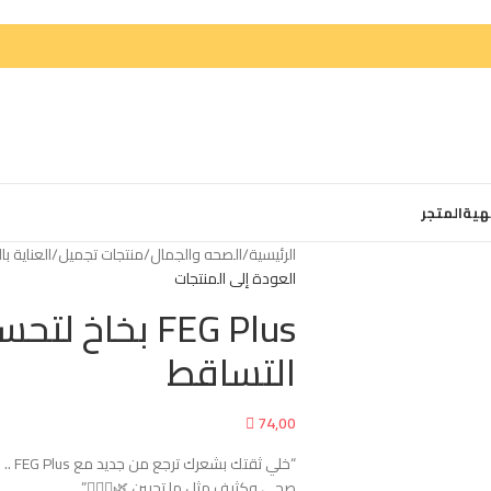
هية
المتجر
الرئيسية
/
الصحه والجمال
/
منتجات تجميل
/
العناية ب
العودة إلى المنتجات
FEG Plus بخاخ
التساقط

74,00
“خلي
صحي وكثيف مثل ما تحبين 🌿💆🏻‍♀️”