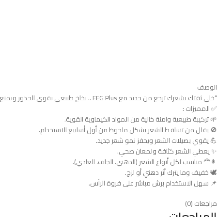
الوصف
“خلي ثقتك بشعرك ترجع من جديد مع FEG Plus .. بخاخ طبيعي يقوي الجذور ويمنع التساقط ويعطيج شعر صحي وكثيف مثل ما تحبين 🌿💆🏻‍♀️”
✅ المميزات :
🌱 تركيبة طبيعية وآمنة خالية من المواد الكيماوية القوية.
🚫 يقلل من تساقط الشعر بشكل ملحوظ من أول أسابيع الاستخدام.
💪 يقوي بصيلات الشعر ويحفز نمو شعر جديد.
✨ يعطي الشعر كثافة ولمعان صحي.
👩‍🦰 مناسب لكل أنواع الشعر (الدهني، الجاف، العادي).
🕊️ خفيف وما يترك أثر دهني أو لزج.
📌 سهل الاستخدام برش مباشر على فروة الرأس.
مراجعات (0)
المراجعات