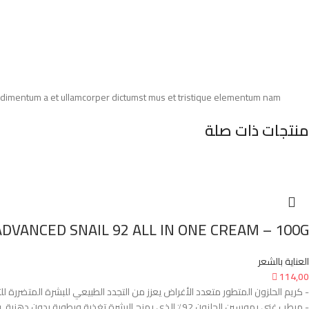
Condimentum a et ullamcorper dictumst mus et tristique elementum nam
منتجات ذات صلة
COSRX ADVANCED SNAIL 92 ALL IN ONE CREAM – 100Gكوسركس كريم خلاصة الحلزون المطور 2
العناية بالشعر

114,00
- كريم الحلزون المتطور متعدد الأغراض يعزز من التجدد الطبيعي للبشرة المتضررة ل