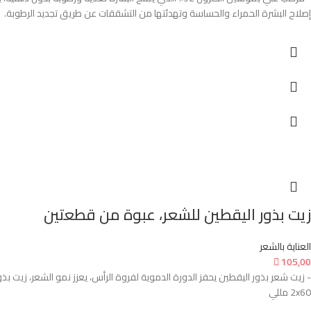
إصلاح البشرة الحمراء والحساسة وتهدئتها من التشققات عن طريق تجديد الرطوبة.
زيت بذور اليقطين للشعر، عبوة من قطعتين
العناية بالشعر

105,00
- زيت شعر بذور اليقطين يحفز الدورة الدموية لفروة الرأس، يعزز نمو الشعر، زيت ب
2x60 مللي