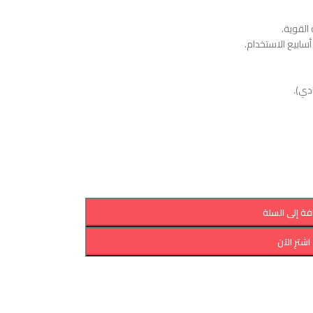
🌱 تركي
🚫 يقلل من تساق
👩‍
إضافة إلى ال
اشترِ الآن