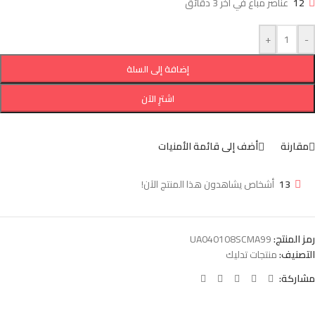
12
عناصر مباع في آخر 3 دقائق
+
-
إضافة إلى السلة
اشترِ الآن
مقارنة
أضف إلى قائمة الأمنيات
13
أشخاص يشاهدون هذا المنتج الآن!
رمز المنتج:
UA040108SCMA99
التصنيف:
منتجات تدليك
مشاركة: